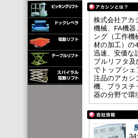
株式会社アカ
機械、FA機
ング（工作機
材の加工）の
迅速、安価な
ブルリフタ及
でトップシェ
注品のアカシ
機、プラスチ
器の分野で環
3