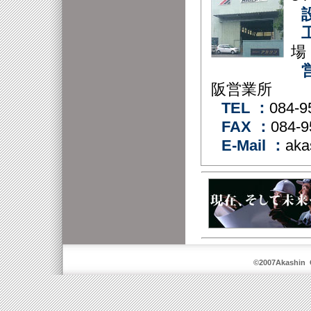
場
阪営業所
TEL ：
084-9
FAX ：
084-9
E-Mail ：
aka
©2007Akashin C